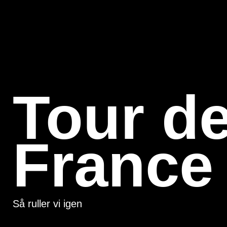
Tour d
France
Så ruller vi igen