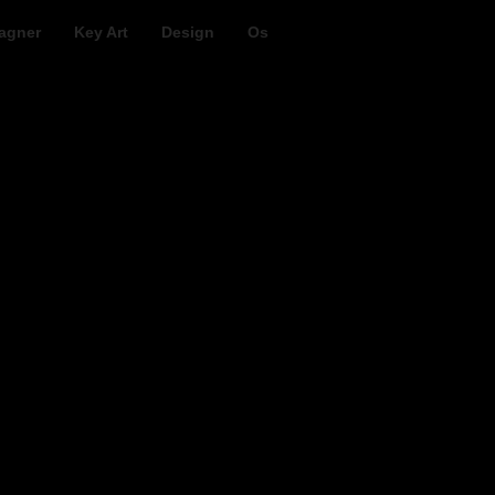
agner
Key Art
Design
Os