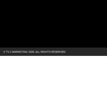
© TV 2 MARKETING 2026.
ALL RIGHTS RESERVED.
Årets Tour de F
humoristisk hyld
meget, at de tro