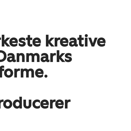
keste kreative
2 Danmarks
tforme.
producerer