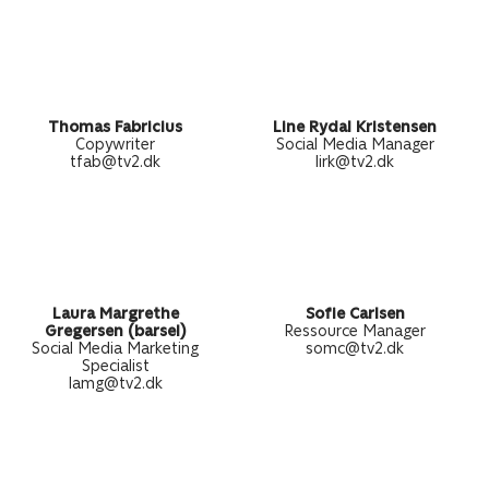
Thomas Fabricius
Line Rydal Kristensen
Copywriter
Social Media Manager
tfab@tv2.dk
lirk@tv2.dk
Laura Margrethe
Sofie Carlsen
Gregersen (barsel)
Ressource Manager
Social Media Marketing
somc@tv2.dk
Specialist
lamg@tv2.dk