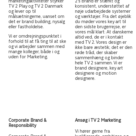
marketingaktiviteter styrker
2’s brand er stærkt og
TV 2 Play og TV 2 Danmark
konsistent, understøttet af
og lever op til
nøje udarbejdede systemer
målsætningerne, uanset om
og værktøjer. Fra det øjeblik
det er brand building, nysalg
du møder vores key art til
eller fastholdelse.
den sidste brugerrejse, er
vores mål klart: At danskerne
Vi er omdrejningspunktet i
altid ved, de er i kontakt
forhold til at få ting til at ske
med TV 2. Vores design er
og vi arbejder sammen med
ikke bare æstetik; det er den
mange kolleger, både i og
røde tråd, der skaber
uden for Marketing.
sammenhæng og binder
hele TV 2 sammen. Vi er
brand designere, key art
designere og motion
designere.
Corporate Brand &
Ansøg i TV 2 Marketing
Responsibility
Vi hører gerne fra