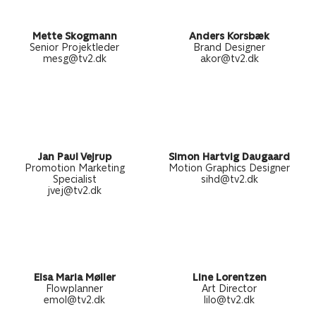
Mette Skogmann
Anders Korsbæk
Senior Projektleder
Brand Designer
mesg@tv2.dk
akor@tv2.dk
Jan Paul Vejrup
Simon Hartvig Daugaard
Promotion Marketing
Motion Graphics Designer
Specialist
sihd@tv2.dk
jvej@tv2.dk
Elsa Maria Møller
Line Lorentzen
Flowplanner
Art Director
emol@tv2.dk
lilo@tv2.dk