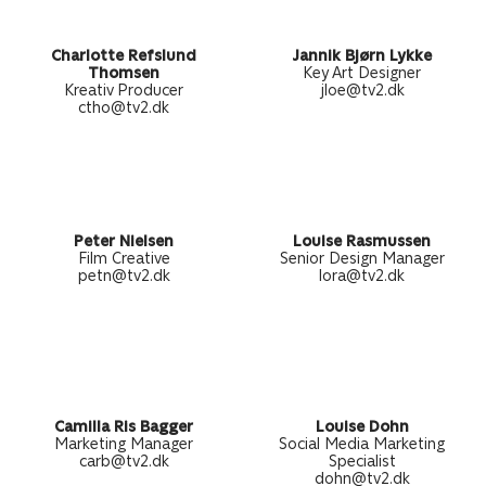
Charlotte Refslund
Jannik Bjørn Lykke
Thomsen
Key Art Designer
Kreativ Producer
jloe@tv2.dk
ctho@tv2.dk
Peter Nielsen
Louise Rasmussen
Film Creative
Senior Design Manager
petn@tv2.dk
lora@tv2.dk
Camilla Ris Bagger
Louise Dohn
Marketing Manager
Social Media Marketing
carb@tv2.dk
Specialist
dohn@tv2.dk