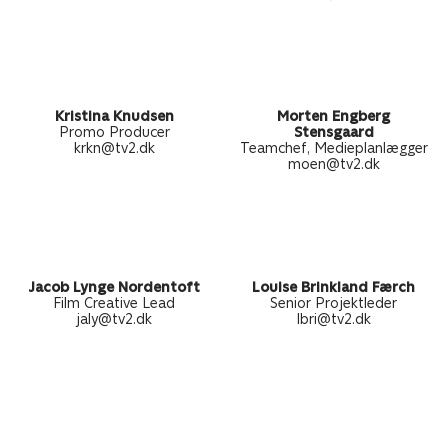
Kristina Knudsen
Morten Engberg
Promo Producer
Stensgaard
krkn@tv2.dk
Teamchef, Medieplanlægger
moen@tv2.dk
Jacob Lynge Nordentoft
Louise Brinkland Færch
Film Creative Lead
Senior Projektleder
jaly@tv2.dk
lbri@tv2.dk