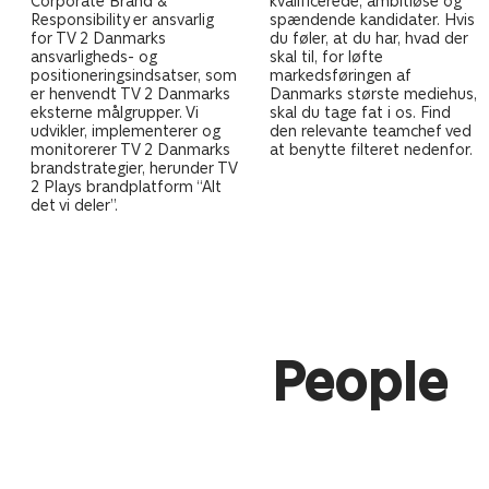
Corporate Brand &
kvalificerede, ambitiøse og
Responsibility er ansvarlig
spændende kandidater. Hvis
for TV 2 Danmarks
du føler, at du har, hvad der
ansvarligheds- og
skal til, for løfte
positioneringsindsatser, som
markedsføringen af
er henvendt TV 2 Danmarks
Danmarks største mediehus,
eksterne målgrupper. Vi
skal du tage fat i os. Find
udvikler, implementerer og
den relevante teamchef ved
monitorerer TV 2 Danmarks
at benytte filteret nedenfor.
brandstrategier, herunder TV
2 Plays brandplatform “Alt
det vi deler”.
People