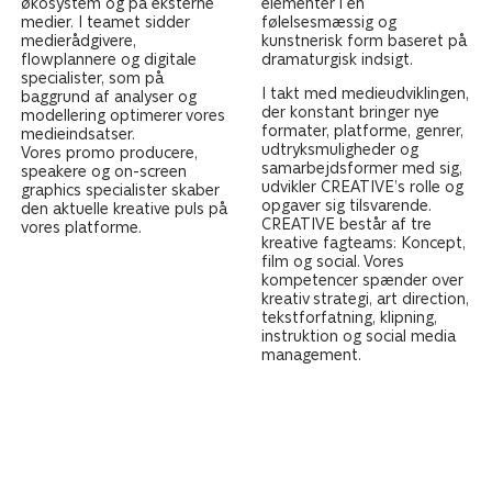
økosystem og på eksterne
elementer i en
medier. I teamet sidder
følelsesmæssig og
medierådgivere,
kunstnerisk form baseret på
flowplannere og digitale
dramaturgisk indsigt.
specialister, som på
I takt med medieudviklingen,
baggrund af analyser og
der konstant bringer nye
modellering optimerer vores
formater, platforme, genrer,
medieindsatser.
udtryksmuligheder og
Vores promo producere,
samarbejdsformer med sig,
speakere og on-screen
udvikler CREATIVE’s rolle og
graphics specialister skaber
opgaver sig tilsvarende.
den aktuelle kreative puls på
CREATIVE består af tre
vores platforme.
kreative fagteams: Koncept,
film og social. Vores
kompetencer spænder over
kreativ strategi, art direction,
tekstforfatning, klipning,
instruktion og social media
management.