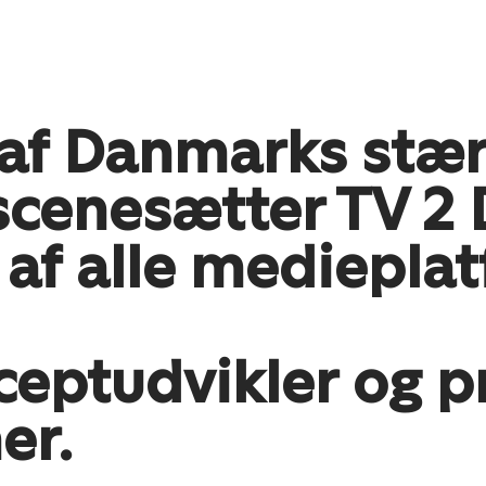
 af Danmarks stær
 iscenesætter TV 
 af alle mediepla
nceptudvikler og 
er.