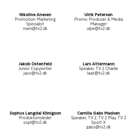
Nikoline Anesen
Ulrik Petersen
Promotion Marketing
Promo Producer & Media
Specialist
Manager
nsen@tv2.dk
ulpe@tv2.dk
Jakob Ostenfeld
Lars Attermann
Junior Copywriter
Speaker, TV 2 Charlie
jaos@tv2.dk
laat@tv2.dk
Sophus Langdal Königson
Camilla Gabs Madsen
Produktionsleder
Speaker, TV 2, TV 2 Play, TV 2
sopl@tv2.dk
Sport X
gabs@tv2.dk