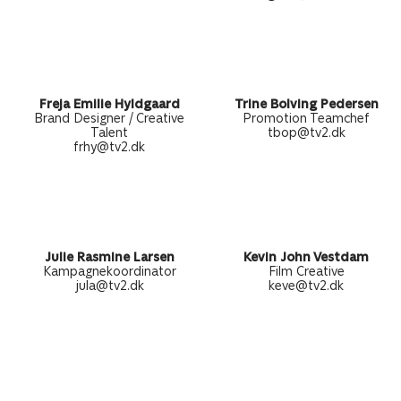
Freja Emilie Hyldgaard
Trine Bolving Pedersen
Brand Designer / Creative
Promotion Teamchef
Talent
tbop@tv2.dk
frhy@tv2.dk
Julie Rasmine Larsen
Kevin John Vestdam
Kampagnekoordinator
Film Creative
jula@tv2.dk
keve@tv2.dk