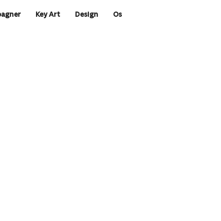
agner
Key Art
Design
Os